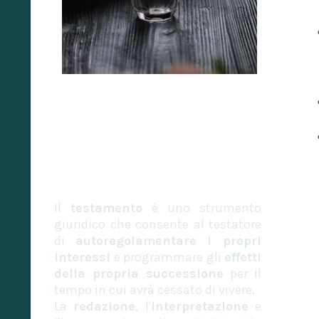
Consulenza
legale
testamenti
Il
testamento
è uno strumento
giuridico che consente al testatore
di
autoregolamentare i propri
interessi
e programmare gli
effetti
della propria successione
per il
tempo in cui avrà cessato di vivere.
La
redazione
, l'
interpretazione
e